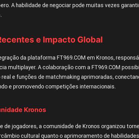
ro. A habilidade de negociar pode muitas vezes garanti
.
Recentes e Impacto Global
egração da plataforma FT969.COM em Kronos, responsáve
ência multiplayer. A colaboração com a FT969.COM possibi
 real e funções de matchmaking aprimoradas, conectan
ndo e promovendo competições internacionais.
unidade Kronos
 de jogadores, a comunidade de Kronos organizou torne
câmbio cultural quanto o aprimoramento de habilidades