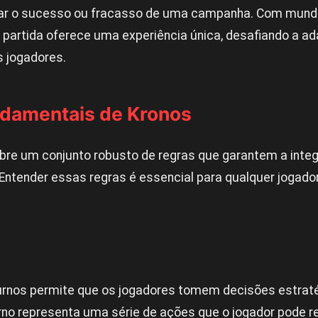
itar o sucesso ou fracasso de uma campanha. Com mun
partida oferece uma experiência única, desafiando a ad
s jogadores.
damentais de Kronos
bre um conjunto robusto de regras que garantem a integ
Entender essas regras é essencial para qualquer jogado
urnos permite que os jogadores tomem decisões estrat
rno representa uma série de ações que o jogador pode rea