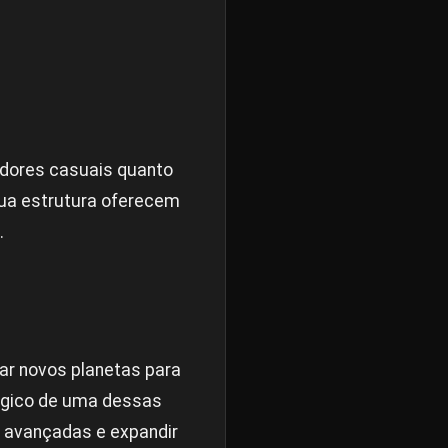
adores casuais quanto
sua estrutura oferecem
.
ar novos planetas para
tégico de uma dessas
as avançadas e expandir