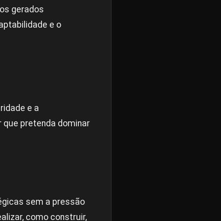
dos gerados
aptabilidade e o
ridade e a
r que pretenda dominar
égicas sem a pressão
lizar, como construir,