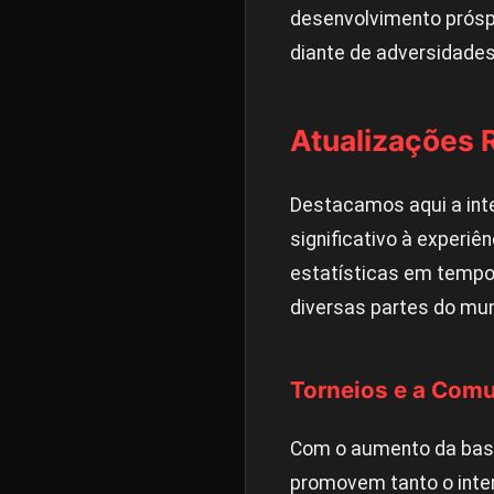
desenvolvimento próspe
diante de adversidades
Atualizações 
Destacamos aqui a int
significativo à experi
estatísticas em tempo
diversas partes do mu
Torneios e a Com
Com o aumento da base
promovem tanto o inter