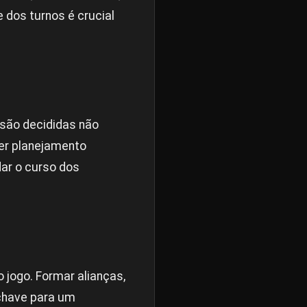
 dos turnos é crucial
são decididas não
er planejamento
ar o curso dos
jogo. Formar alianças,
 chave para um