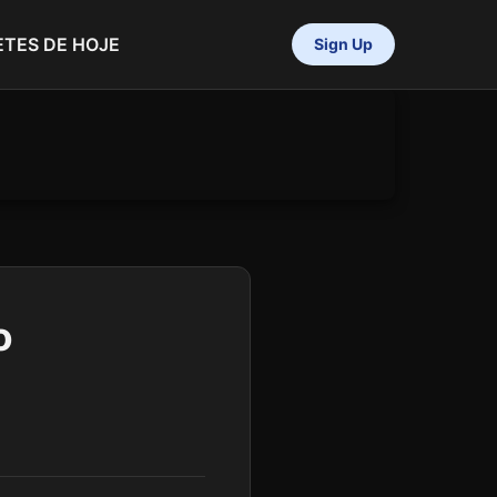
TES DE HOJE
Sign Up
o