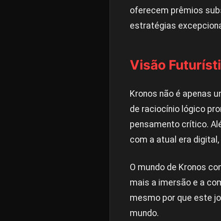
oferecem prêmios subs
estratégias excepciona
Visão Futuríst
Kronos não é apenas u
de raciocínio lógico 
pensamento crítico. Al
com a atual era digital
O mundo de Kronos con
mais a imersão e a com
mesmo por que este jo
mundo.