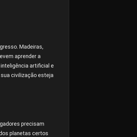
gresso. Madeiras,
devem aprender a
teligência artificial e
sua civilização esteja
jogadores precisam
 dos planetas certos