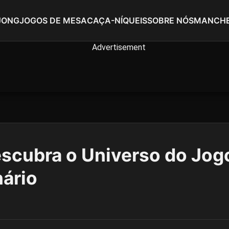
JONG
JOGOS DE MESA
CAÇA-NÍQUEIS
SOBRE NÓS
MANCHE
scubra o Universo do Jog
ário