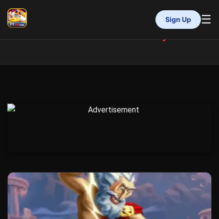
☰
Sign Up
ÚLTIMAS PUBLICAÇÕES
INÍCIO
LOTERIA
MAHJONG
JOGOS DE MESA
CAÇA-NÍQUEIS
SOBRE NÓS
MANCHETES DE HOJE