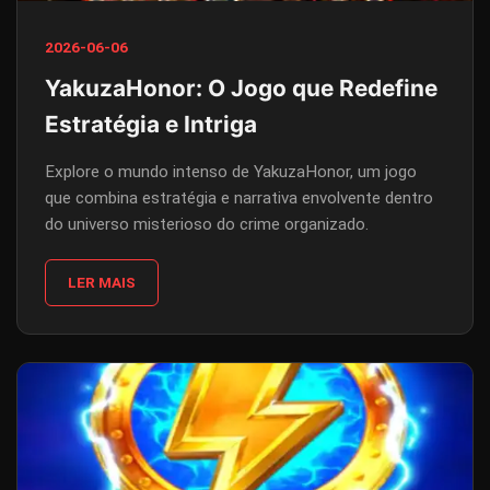
2026-06-06
YakuzaHonor: O Jogo que Redefine
Estratégia e Intriga
Explore o mundo intenso de YakuzaHonor, um jogo
que combina estratégia e narrativa envolvente dentro
do universo misterioso do crime organizado.
LER MAIS