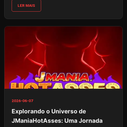
LER MAIS
2026-06-07
Explorando o Universo de
JManiaHotAsses: Uma Jornada