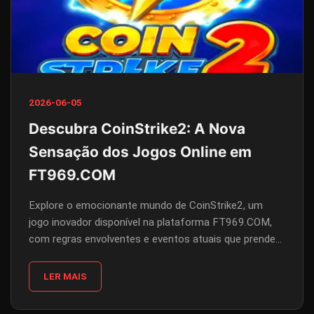
2026-06-05
Descubra CoinStrike2: A Nova
Sensação dos Jogos Online em
FT969.COM
Explore o emocionante mundo de CoinStrike2, um
jogo inovador disponível na plataforma FT969.COM,
com regras envolventes e eventos atuais que prendem
a atenção dos jogadores.
LER MAIS