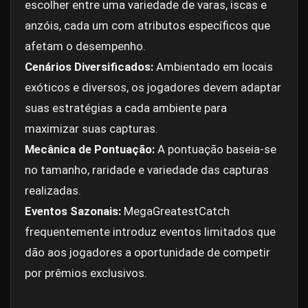
escolher entre uma variedade de varas, iscas e
anzóis, cada um com atributos específicos que
afetam o desempenho.
Cenários Diversificados:
Ambientado em locais
exóticos e diversos, os jogadores devem adaptar
suas estratégias a cada ambiente para
maximizar suas capturas.
Mecânica de Pontuação:
A pontuação baseia-se
no tamanho, raridade e variedade das capturas
realizadas.
Eventos Sazonais:
MegaGreatestCatch
frequentemente introduz eventos limitados que
dão aos jogadores a oportunidade de competir
por prêmios exclusivos.