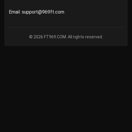
Email: support@969ft.com
© 2026 FT969.COM. All rights reserved.