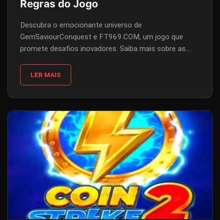
Regras do Jogo
Descubra o emocionante universo de
GemSaviourConquest e FT969.COM, um jogo que
promete desafios inovadores. Saiba mais sobre as
regras e como aproveitar ao máximo essa aventura
virtual.
LER MAIS