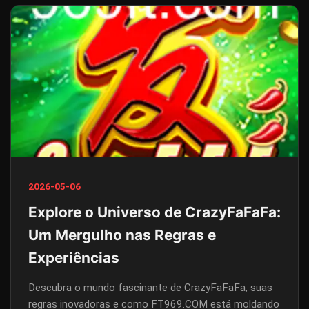
2026-05-06
Explore o Universo de CrazyFaFaFa:
Um Mergulho nas Regras e
Experiências
Descubra o mundo fascinante de CrazyFaFaFa, suas
regras inovadoras e como FT969.COM está moldando