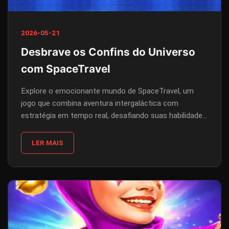
2026-05-21
Desbrave os Confins do Universo
com SpaceTravel
Explore o emocionante mundo de SpaceTravel, um
jogo que combina aventura intergaláctica com
estratégia em tempo real, desafiando suas habilidades
de navegação e combate interestelar.
LER MAIS