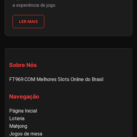
a experiência de jogo.
LER MAIS
Sobre Nós
FT969.COM Melhores Slots Online do Brasil
Navegação
Página Inicial
Loteria
Mahjong
Jogos de mesa